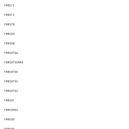
YR0172
YR0171
YR0170
YR0169
YR0168
YR0167S4
YR0167S3RMX
YR0167S3
YR0167S2
YR0167S1
YR0167
YR0166S1
YR0166