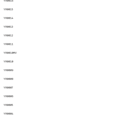
YR0016
YR0015
YR0014
YR0013
YR0012
YR0011
YR0010MV
YR0010
YR0009
YR0008
YR0007
YR0006
YR0005
YR0004