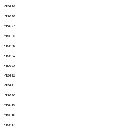
YR0029
YR0028
YR0027
YR0026
YR0025
YR0024
YR0023
YR0022
YR0021
YR0020
YR0019
YR0018
YR0017