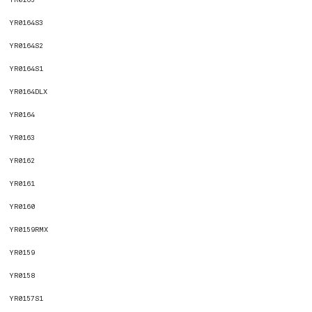
YR0165
YR0164S3
YR0164S2
YR0164S1
YR0164DLX
YR0164
YR0163
YR0162
YR0161
YR0160
YR0159RMX
YR0159
YR0158
YR0157S1