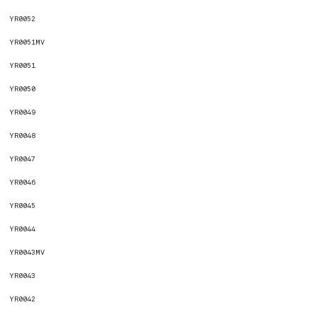
YR0052
YR0051MV
YR0051
YR0050
YR0049
YR0048
YR0047
YR0046
YR0045
YR0044
YR0043MV
YR0043
YR0042