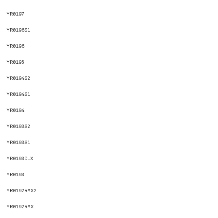
YR0197
YR0196S1
YR0196
YR0195
YR0194S2
YR0194S1
YR0194
YR0193S2
YR0193S1
YR0193DLX
YR0193
YR0192RMX2
YR0192RMX