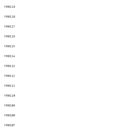
YR0119
YR0118
YR0117
YR0116
YR0115
YR0114
YR0113
YR0112
YR0111
YR0110
YR0109
YR0108
YR0107