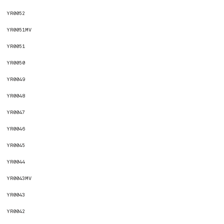
YR0052
YR0051MV
YR0051
YR0050
YR0049
YR0048
YR0047
YR0046
YR0045
YR0044
YR0043MV
YR0043
YR0042