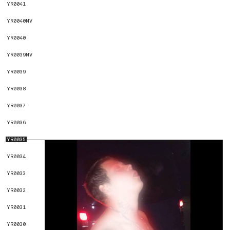
YR0041
YR0040MV
YR0040
YR0039MV
YR0039
YR0038
YR0037
YR0036
YR0035
YR0034
YR0033
YR0032
YR0031
YR0030