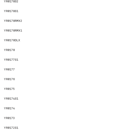
YR0178S2
YR0178S1
YR0178RMX2
YR0178RMX1
YR0178DLX
YR0178
YR0177S1
YR0177
YR0176
YR0175
YR0174S1
YR0174
YR0173
YR0172S1