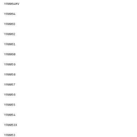
YR0064MV
YR0064
YR0063
YR0062
YR0061
YR0060
YR0059
YR0058
YR0057
YR0056
YR0055
YR0054
YR0053X
YR0053