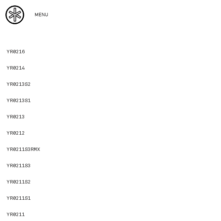
MENU
YR0216
YR0214
YR0213S2
YR0213S1
YR0213
YR0212
YR0211S3RMX
YR0211S3
YR0211S2
YR0211S1
YR0211